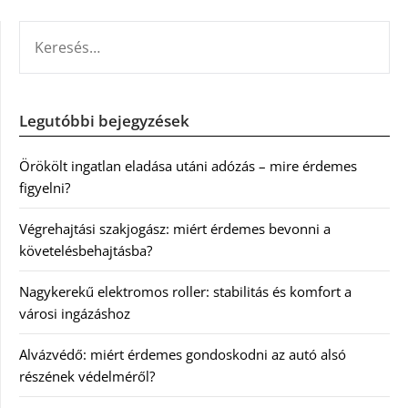
KERESÉS:
Legutóbbi bejegyzések
Örökölt ingatlan eladása utáni adózás – mire érdemes
figyelni?
Végrehajtási szakjogász: miért érdemes bevonni a
követelésbehajtásba?
Nagykerekű elektromos roller: stabilitás és komfort a
városi ingázáshoz
Alvázvédő: miért érdemes gondoskodni az autó alsó
részének védelméről?