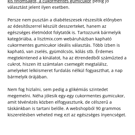
kis finomságot, a cukormentes gumicukor
pedig jó
választást jelent ilyen esetben.
Persze nem pusztán a diabéteszesek részesítik előnyben
az édesítőszerrel készült desszerteket, hanem az
egészséges életmódot folytatók is. Tartozzunk bármelyik
kategóriába, a lisztmix.com webáruházban kapható
cukormentes gumicukor ideális választás.
Több ízben is
kapható, van zselés, gyümölcsös, kólás stb. Érdemes
megtekintened a kínálatot, ha az étrendedből száműzted a
cukrot, hiszen itt számtalan csemegét megtalálsz,
amelyeket lelkiismeret furdalás nélkül fogyaszthat, a nap
bármelyik órájában.
Nem fog hizlalni, sem pedig a glikémiás szintedet
megemelni. Néha jólesik egy-egy cukormentes gumicukor,
amit tévénézés közben elfogyasztunk, de célszerű a
táskánkban is tartani belőle. A webshopból 90 grammos
kiszerelésben veheted meg ezt az egészséges ínyencséget.