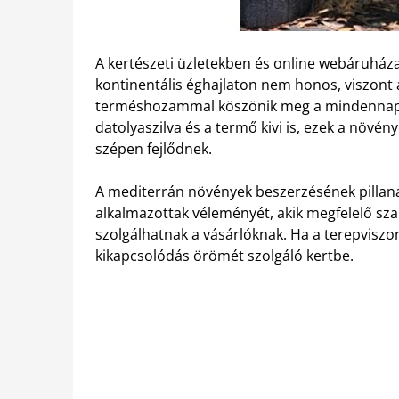
A kertészeti üzletekben és online webáruház
kontinentális éghajlaton nem honos, viszont a
terméshozammal köszönik meg a mindennapi 
datolyaszilva és a termő kivi is, ezek a növén
szépen fejlődnek.
A mediterrán növények beszerzésének pillan
alkalmazottak véleményét, akik megfelelő sza
szolgálhatnak a vásárlóknak. Ha a terepvisz
kikapcsolódás örömét szolgáló kertbe.