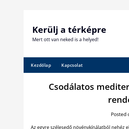
Skip
to
content
Kerülj a térképre
Mert ott van neked is a helyed!
Kezdőlap
Kapcsolat
Csodálatos mediter
rend
Posted 
Az egyre szélesedő növénykínálatból nehéz el