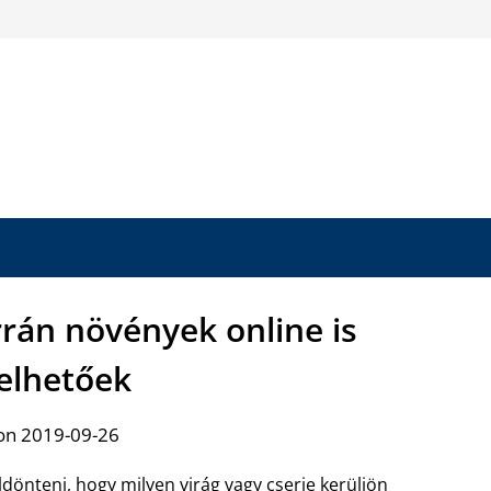
rán növények online is
elhetőek
on 2019-09-26
dönteni, hogy milyen virág vagy cserje kerüljön