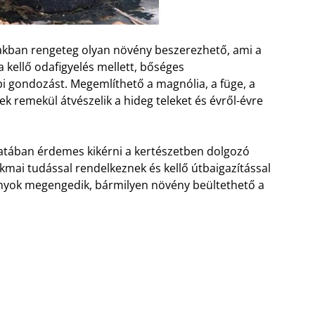
akban rengeteg olyan növény beszerezhető, ami a
 kellő odafigyelés mellett, bőséges
gondozást. Megemlíthető a magnólia, a füge, a
yek remekül átvészelik a hideg teleket és évről-évre
atában érdemes kikérni a kertészetben dolgozó
kmai tudással rendelkeznek és kellő útbaigazítással
onyok megengedik, bármilyen növény beültethető a