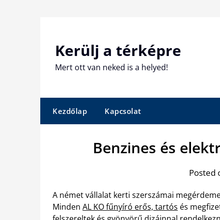
Skip
to
content
Kerülj a térképre
Mert ott van neked is a helyed!
Kezdőlap
Kapcsolat
Benzines és elek
Posted 
A német vállalat kerti szerszámai megérdeme
Minden
AL KO fűnyíró erős, tartós
és megfize
felszereltek és gyönyörű dizájnnal rendelkez