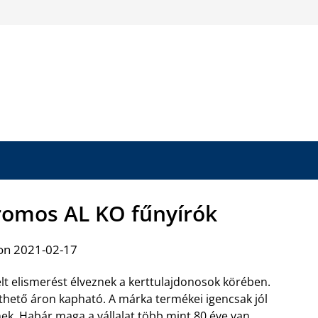
tromos AL KO fűnyírók
on 2021-02-17
lt elismerést élveznek a kerttulajdonosok körében.
thető áron kapható. A márka termékei igencsak jól
nek. Habár maga a vállalat több mint 80 éve van