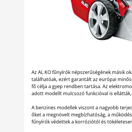
Az AL KO fűnyírók népszerűségének másik o
találhatóak, ezért garantált az európai minősé
fő célja a gyep rendben tartása. Az elektromo
adott modellt mulcsozó funkcióval is ellátták
A benzines modellek viszont a nagyobb terj
őket a megnövelt megbízhatóság, a működés s
fűnyírók védettek a korróziótól és tökéletese