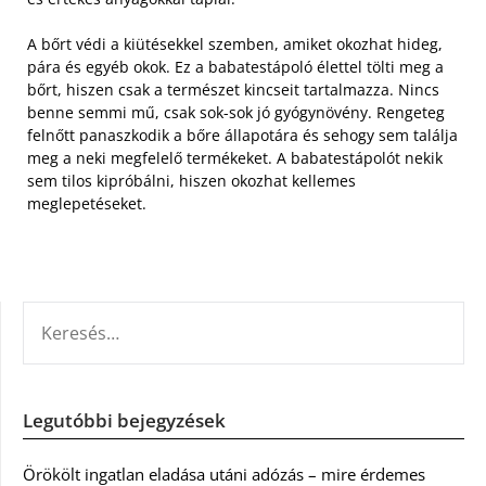
A bőrt védi a kiütésekkel szemben, amiket okozhat hideg,
pára és egyéb okok. Ez a babatestápoló élettel tölti meg a
bőrt, hiszen csak a természet kincseit tartalmazza. Nincs
benne semmi mű, csak sok-sok jó gyógynövény. Rengeteg
felnőtt panaszkodik a bőre állapotára és sehogy sem találja
meg a neki megfelelő termékeket. A babatestápolót nekik
sem tilos kipróbálni, hiszen okozhat kellemes
meglepetéseket.
KERESÉS:
Legutóbbi bejegyzések
Örökölt ingatlan eladása utáni adózás – mire érdemes