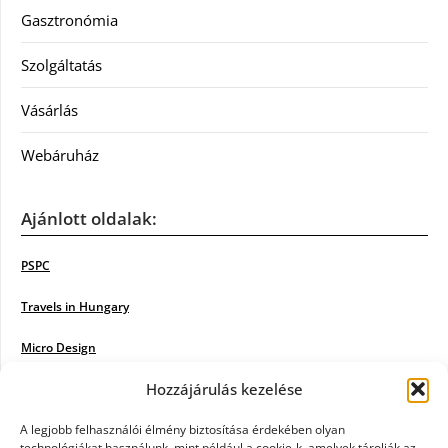
Gasztronómia
Szolgáltatás
Vásárlás
Webáruház
Ajánlott oldalak:
PSPC
Travels in Hungary
Micro Design
Hozzájárulás kezelése
18BKIK
Poiwiki
A legjobb felhasználói élmény biztosítása érdekében olyan
technológiákat használunk, mint például a cookie-k, amelyek tárolják az