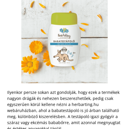
Ilyenkor persze sokan azt gondolják, hogy ezek a termékek
nagyon drágák és nehezen beszerezhetőek, pedig csak
egyszerűen körül kellene nézni a herbarting.hu
webáruházban, ahol a babatestápoló is jó árban található
meg, különböző kiszerelésben. A testápoló igazi gyógyír a
száraz vagy ekcémás bababőrre, amit azonnal megnyugtat
és értékes anyagokkal táplál.