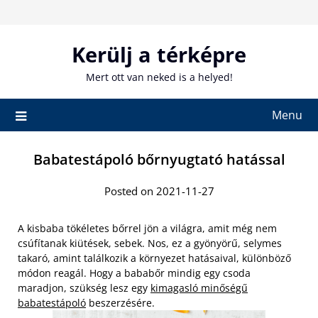
Skip
to
content
Kerülj a térképre
Mert ott van neked is a helyed!
Menu
Babatestápoló bőrnyugtató hatással
Posted on 2021-11-27
A kisbaba tökéletes bőrrel jön a világra, amit még nem
csúfítanak kiütések, sebek. Nos, ez a gyönyörű, selymes
takaró, amint találkozik a környezet hatásaival, különböző
módon reagál. Hogy a bababőr mindig egy csoda
maradjon, szükség lesz egy
kimagasló minőségű
babatestápoló
beszerzésére.