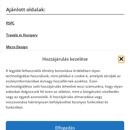
Ajánlott oldalak:
PSPC
Travels in Hungary
Micro Design
Hozzájárulás kezelése
18BKIK
Poiwiki
A legjobb felhasználói élmény biztosítása érdekében olyan
technológiákat használunk, mint például a cookie-k, amelyek tárolják az
eszközinformációkat és/vagy hozzáférnek azokhoz. Ezen
Öntözőrendszer
technológiákhoz való hozzájárulás lehetővé teszi számunkra, hogy olyan
adatokat dolgozzunk fel ezen az oldalon, mint a böngészési viselkedés
Jazz Steps
vagy az egyedi azonosítók. A hozzájárulás elmaradása vagy
visszavonása hátrányosan befolyásolhat bizonyos funkciókat és
Unicorn Multipro
funkciókat.
Real Works
Elfogadás
Tárkonyfa