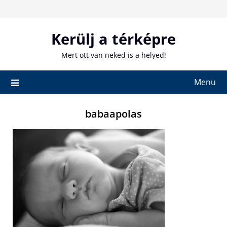
Skip
to
content
Kerülj a térképre
Mert ott van neked is a helyed!
Menu
babaapolas