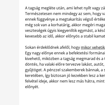
A tagság megléte után, ami lehet nyílt vagy zá
Természetesen nem mindegy az sem, hogy vala
ennek függvénye a megtakarítás végső értéke
még sok van a korhatárig, akkor megéri magas
veszteségek úgyis kiegyenlítik egymást, a ké
kevesebb az idő, akkor előnyös a stabil kamat
Sokan érdeklődnek afelől, hogy
mikor vehetik
Egy nagy előnye ennek a befektetési formának
kivehető, miközben a tagság megmarad és a t
döntés, ha valaki előre tervezve lakást, autó
gyűjtöget. A pénzzel szakemberek bánnak, a s
keretében, így biztosan jó kezekben lesz a 
felvétel ideje, akkor nem lesz más hátra, min
előnyét.