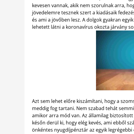
kevesen vannak, akik nem szorulnak arra, ho
jövedelemre tesznek szert a kiadásaik fedezés
és ami a jövőben lesz. A dolgok gyakran egyik 
lehetett látni a koronavírus okozta járvány so
Azt sem lehet előre kiszámítani, hogy a szoms
meddig fog tartani. Nem szabad tehát semmit
amikor arra mód van. Az államilag biztosított 
későn derül ki, hogy elég kevés, ami ebből sz
önkéntes nyugdíjpénztár az egyik legrégebbi 