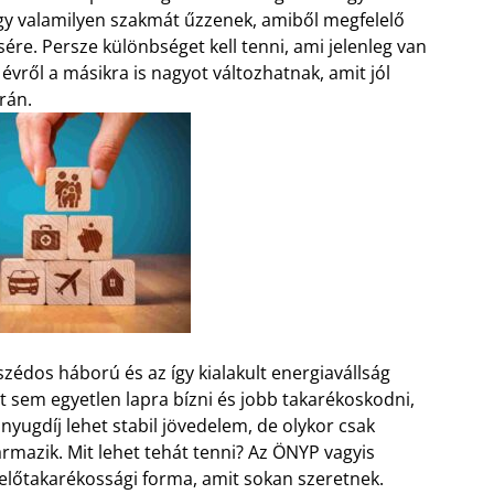
gy valamilyen szakmát űzzenek, amiből megfelelő
ére. Persze különbséget kell tenni, ami jelenleg van
évről a másikra is nagyot változhatnak, amit jól
rán.
zédos háború és az így kialakult energiavállság
 sem egyetlen lapra bízni és jobb takarékoskodni,
nyugdíj lehet stabil jövedelem, de olykor csak
ármazik. Mit lehet tehát tenni? Az ÖNYP vagyis
előtakarékossági forma, amit sokan szeretnek.