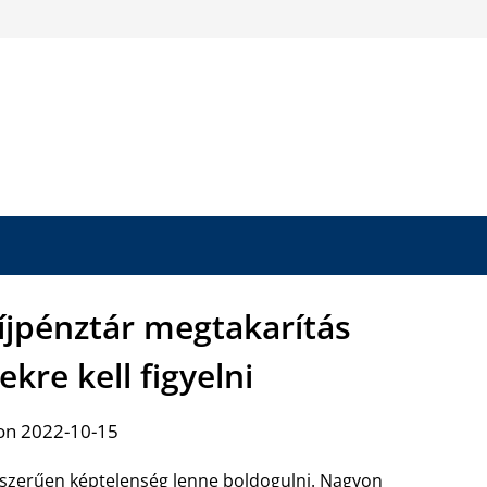
íjpénztár megtakarítás
ekre kell figyelni
on 2022-10-15
gyszerűen képtelenség lenne boldogulni. Nagyon