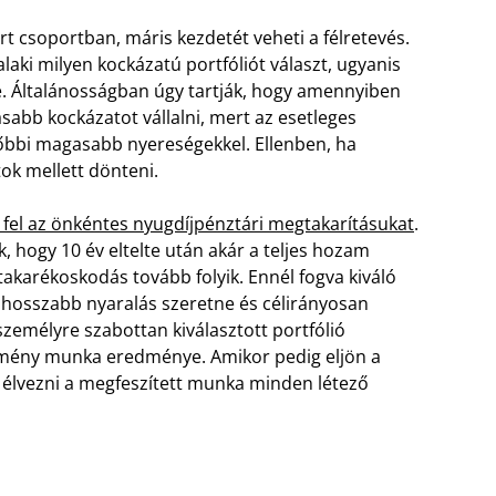
rt csoportban, máris kezdetét veheti a félretevés.
ki milyen kockázatú portfóliót választ, ugyanis
. Általánosságban úgy tartják, hogy amennyiben
abb kockázatot vállalni, mert az esetleges
sőbbi magasabb nyereségekkel. Ellenben, ha
ok mellett dönteni.
 fel az önkéntes nyugdíjpénztári megtakarításukat
.
, hogy 10 év eltelte után akár a teljes hozam
akarékoskodás tovább folyik. Ennél fogva kiváló
t, hosszabb nyaralás szeretne és célirányosan
zemélyre szabottan kiválasztott portfólió
kemény munka eredménye. Amikor pedig eljön a
t élvezni a megfeszített munka minden létező