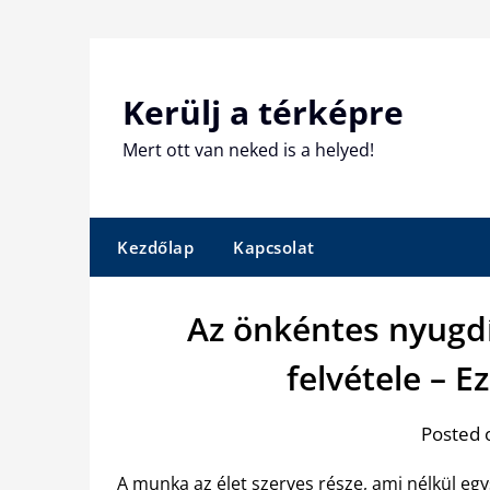
Skip
to
content
Kerülj a térképre
Mert ott van neked is a helyed!
Kezdőlap
Kapcsolat
Az önkéntes nyugd
felvétele – Ez
Posted 
A munka az élet szerves része, ami nélkül e