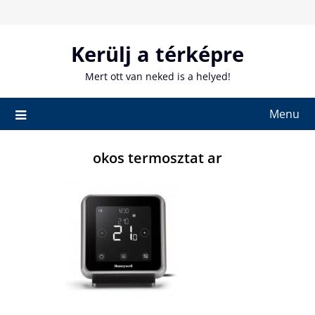
Skip
to
content
Kerülj a térképre
Mert ott van neked is a helyed!
Menu
okos termosztat ar