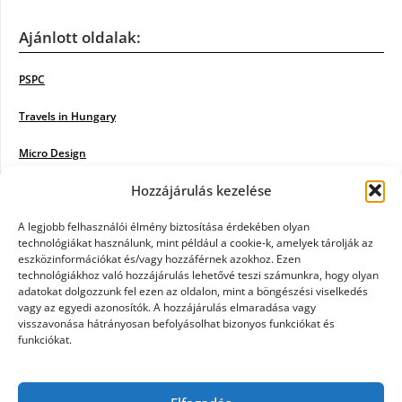
Ajánlott oldalak:
PSPC
Travels in Hungary
Micro Design
Hozzájárulás kezelése
18BKIK
Poiwiki
A legjobb felhasználói élmény biztosítása érdekében olyan
technológiákat használunk, mint például a cookie-k, amelyek tárolják az
eszközinformációkat és/vagy hozzáférnek azokhoz. Ezen
Öntözőrendszer
technológiákhoz való hozzájárulás lehetővé teszi számunkra, hogy olyan
adatokat dolgozzunk fel ezen az oldalon, mint a böngészési viselkedés
Jazz Steps
vagy az egyedi azonosítók. A hozzájárulás elmaradása vagy
visszavonása hátrányosan befolyásolhat bizonyos funkciókat és
Unicorn Multipro
funkciókat.
Real Works