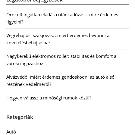
Örökölt ingatlan eladása utáni adózás – mire érdemes
figyelni?
Végrehajtási szakjogász: miért érdemes bevonni a
követelésbehajtásba?
Nagykerekű elektromos roller: stabilitás és komfort a
városi ingázáshoz
Alvázvédő: miért érdemes gondoskodni az autó alsó
részének védelméről?
Hogyan válassz a minőségi rumok közül?
Kategóriák
Autó