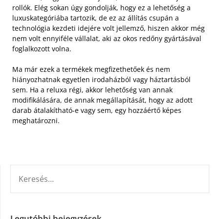
rollók.
Elég sokan úgy gondolják, hogy ez a lehetőség a
luxuskategóriába tartozik, de ez az állítás csupán a
technológia kezdeti idejére volt jellemző, hiszen akkor még
nem volt ennyiféle vállalat, aki az okos redőny gyártásával
foglalkozott volna.
Ma már ezek a termékek megfizethetőek és nem
hiányozhatnak egyetlen irodaházból vagy háztartásból
sem. Ha a reluxa régi, akkor lehetőség van annak
modifikálására, de annak megállapítását, hogy az adott
darab átalakítható-e vagy sem, egy hozzáértő képes
meghatározni.
KERESÉS:
Legutóbbi bejegyzések