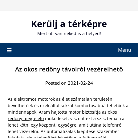
Skip
to
content
Kerülj a térképre
Mert ott van neked is a helyed!
Menu
Az okos redőny távolról vezérelhető
Posted on 2021-02-24
Az elektromos motorok az élet számtalan területén
bevethetőek és ezek által sokkal komfortosabbá tehetőek a
mindennapok. Áram hajtotta motor
biztosítja az okos
redőny megfelelő
működését, viszont ezt a szisztémát rá
lehet kötni egy központi egységre, amit utána telefonról
lehet vezérelni. Az automatizálás kiépítése szakember
feladata, de a telepítést követően, a felhasználó