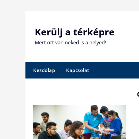
Skip
to
content
Kerülj a térképre
Mert ott van neked is a helyed!
Kezdőlap
Kapcsolat