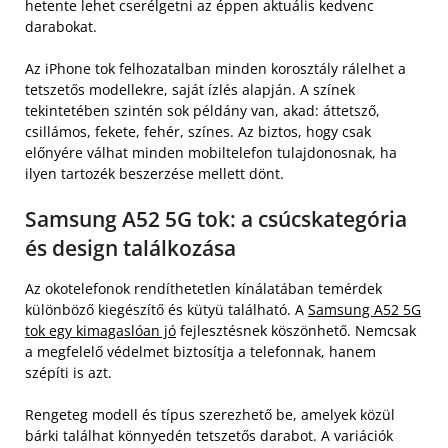
hetente lehet cserélgetni az éppen aktuális kedvenc
darabokat.
Az iPhone tok felhozatalban minden korosztály rálelhet a
tetszetős modellekre, saját ízlés alapján. A színek
tekintetében szintén sok példány van, akad: áttetsző,
csillámos, fekete, fehér, színes. Az biztos, hogy csak
előnyére válhat minden mobiltelefon tulajdonosnak, ha
ilyen tartozék beszerzése mellett dönt.
Samsung A52 5G tok: a csúcskategória
és design találkozása
Az okotelefonok rendíthetetlen kínálatában temérdek
különböző kiegészítő és kütyü található. A
Samsung A52 5G
tok egy kimagaslóan jó
fejlesztésnek köszönhető. Nemcsak
a megfelelő védelmet biztosítja a telefonnak, hanem
szépíti is azt.
Rengeteg modell és típus szerezhető be, amelyek közül
bárki találhat könnyedén tetszetős darabot. A variációk