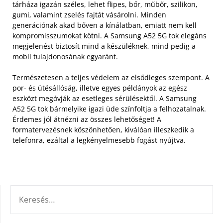
tárháza igazán széles, lehet flipes, bőr, műbőr, szilikon,
gumi, valamint zselés fajtát vásárolni. Minden
generációnak akad bőven a kínálatban, emiatt nem kell
kompromisszumokat kötni. A Samsung A52 5G tok elegáns
megjelenést biztosít mind a készüléknek, mind pedig a
mobil tulajdonosának egyaránt.
Természetesen a teljes védelem az elsődleges szempont. A
por- és ütésállóság, illetve egyes példányok az egész
eszközt megóvják az esetleges sérülésektől. A Samsung
A52 5G tok bármelyike igazi üde színfoltja a felhozatalnak.
Érdemes jól átnézni az összes lehetőséget! A
formatervezésnek köszönhetően, kiválóan illeszkedik a
telefonra, ezáltal a legkényelmesebb fogást nyújtva.
KERESÉS: