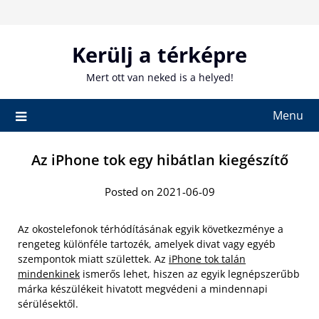
Skip
to
content
Kerülj a térképre
Mert ott van neked is a helyed!
Menu
Az iPhone tok egy hibátlan kiegészítő
Posted on 2021-06-09
Az okostelefonok térhódításának egyik következménye a
rengeteg különféle tartozék, amelyek divat vagy egyéb
szempontok miatt születtek. Az
iPhone tok talán
mindenkinek
ismerős lehet, hiszen az egyik legnépszerűbb
márka készülékeit hivatott megvédeni a mindennapi
sérülésektől.