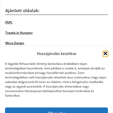
Ajánlott oldalak:
PSPC
Travels in Hungary
Micro Design
Hozzájárulás kezelése
18BKIK
Poiwiki
A legjobb felhasználói élmény biztosítása érdekében olyan
technológiákat használunk, mint például a cookie-k, amelyek tárolják az
eszközinformációkat és/vagy hozzáférnek azokhoz. Ezen
Öntözőrendszer
technológiákhoz való hozzájárulás lehetővé teszi számunkra, hogy olyan
adatokat dolgozzunk fel ezen az oldalon, mint a böngészési viselkedés
Jazz Steps
vagy az egyedi azonosítók. A hozzájárulás elmaradása vagy
visszavonása hátrányosan befolyásolhat bizonyos funkciókat és
Unicorn Multipro
funkciókat.
Real Works