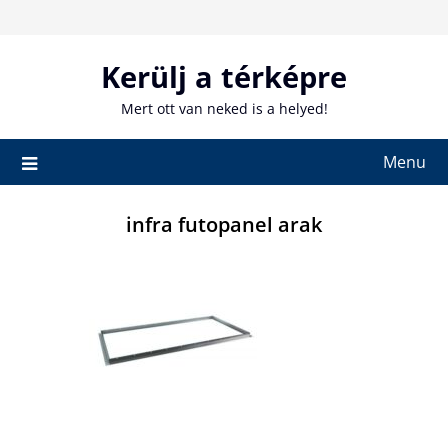
Skip
to
content
Kerülj a térképre
Mert ott van neked is a helyed!
Menu
infra futopanel arak