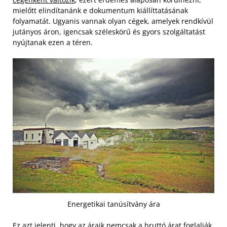
mielőtt elindítanánk e dokumentum kiállíttatásának
folyamatát. Ugyanis vannak olyan cégek, amelyek rendkívül
jutányos áron, igencsak széleskörű és gyors szolgáltatást
nyújtanak ezen a téren.
Energetikai tanúsítvány ára
Ez azt jelenti, hogy az áraik nemcsak a bruttó árat foglalják