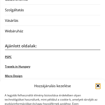
Szolgáltatás
Vásárlás
Webáruház
Ajánlott oldalak:
PSPC
Travels in Hungary
Micro Design
Hozzájárulás kezelése
18BKIK
Poiwiki
A legjobb felhasználói élmény biztosítása érdekében olyan
technológiákat használunk, mint például a cookie-k, amelyek tárolják az
eszközinformációkat és/vagy hozzáférnek azokhoz. Ezen
Öntözőrendszer