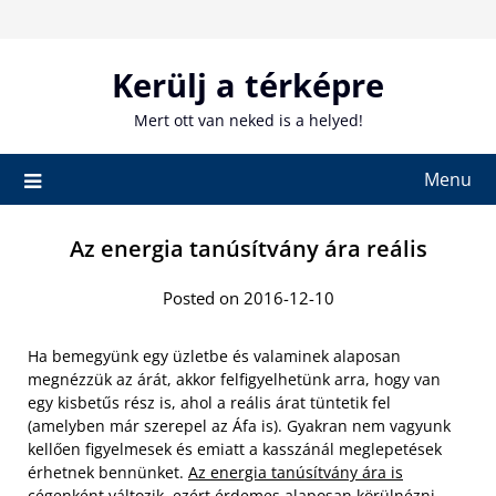
Skip
to
content
Kerülj a térképre
Mert ott van neked is a helyed!
Menu
Az energia tanúsítvány ára reális
Posted on 2016-12-10
Ha bemegyünk egy üzletbe és valaminek alaposan
megnézzük az árát, akkor felfigyelhetünk arra, hogy van
egy kisbetűs rész is, ahol a reális árat tüntetik fel
(amelyben már szerepel az Áfa is). Gyakran nem vagyunk
kellően figyelmesek és emiatt a kasszánál meglepetések
érhetnek bennünket.
Az energia tanúsítvány ára is
cégenként változik
, ezért érdemes alaposan körülnézni,