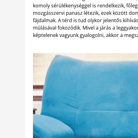
komoly sérülékenységgel is rendelkezik, főleg
mozgásszervi panasz létezik, ezek között domi
fájdalmak. A térd is tud olykor jelentős kihív
múlásával fokozódik. Mivel a járás a leggyakor
képtelenek vagyunk gyalogolni, akkor a megsz