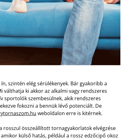
s ín, szintén elég sérülékenyek. Bár gyakoribb a
 válthatja ki akkor az alkalmi vagy rendszeres
ktív sportolók szembesülnek, akik rendszeres
gyekezve fokozni a bennük lévő potenciált. De
ytornaszom.hu
weboldalon erre is kitérnek.
 a rosszul összeállított tornagyakorlatok elvégzése
a, amikor külső hatás, például a rossz edzőcipő okoz