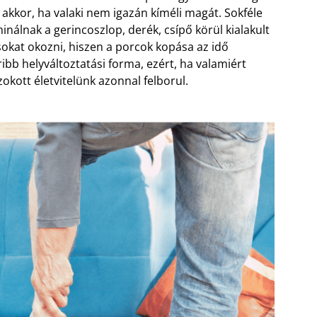
 akkor, ha valaki nem igazán kíméli magát. Sokféle
nálnak a gerincoszlop, derék, csípő körül kialakult
ásokat okozni, hiszen a porcok kopása az idő
ibb helyváltoztatási forma, ezért, ha valamiért
okott életvitelünk azonnal felborul.