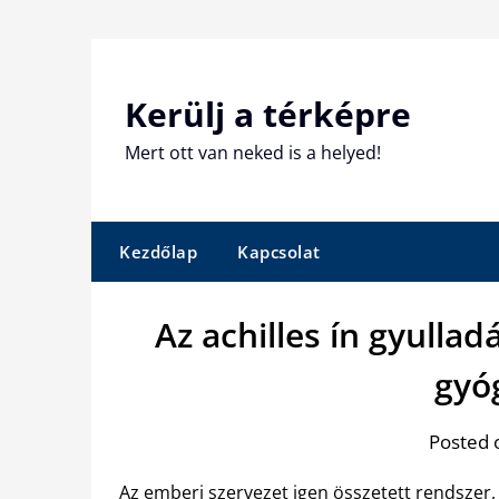
Skip
to
content
Kerülj a térképre
Mert ott van neked is a helyed!
Kezdőlap
Kapcsolat
Az achilles ín gyullad
gyó
Posted 
Az emberi szervezet igen összetett rendszer,