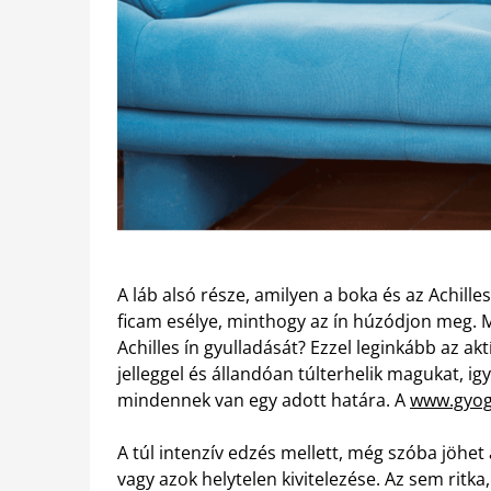
A láb alsó része, amilyen a boka és az Achille
ficam esélye, minthogy az ín húzódjon meg. Mi
Achilles ín gyulladását? Ezzel leginkább az a
jelleggel és állandóan túlterhelik magukat, i
mindennek van egy adott határa. A
www.gyog
A túl intenzív edzés mellett, még szóba jöhet
vagy azok helytelen kivitelezése. Az sem ritk