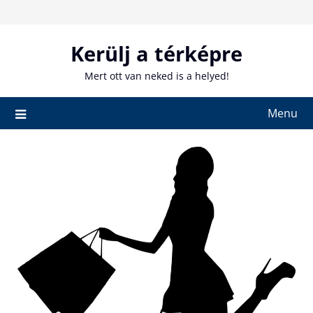
Skip
to
content
Kerülj a térképre
Mert ott van neked is a helyed!
Menu