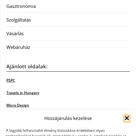
Gasztronómia
Szolgáltatás
Vásárlás
Webáruház
Ajánlott oldalak:
PSPC
Travels in Hungary
Micro Design
18BKIK
Hozzájárulás kezelése
Poiwiki
A legjobb felhasználói élmény biztosítása érdekében olyan
technológiákat használunk, mint például a cookie-k, amelyek tárolják az