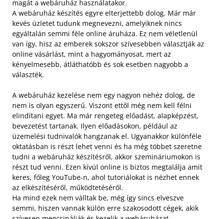
magát a webáruház használatakor.
A webáruház készítés egyre elterjettebb dolog. Már már
kevés üzletet tudunk megnevezni, amelyiknek nincs
egyáltalán semmi féle online áruháza. Ez nem véletlenül
van így, hisz az emberek sokszor szívesebben választják az
online vásárlást, mint a hagyományosat, mert az
kényelmesebb, átláthatóbb és sok esetben nagyobb a
választék.
A webáruház kezelése nem egy nagyon nehéz dolog, de
nem is olyan egyszerű. Viszont ettől még nem kell félni
elindítani egyet. Ma már rengeteg előadást, alapképzést,
bevezetést tartanak. Ilyen előadásokon, például az
üzemelési tudnivalók hangzanak el. Ugyanakkor különféle
oktatásban is részt lehet venni és ha még többet szeretne
tudni a webáruház készítésről, akkor szemináriumokon is
részt tud venni. Ezen kívül online is biztos megtalálja amit
keres, főleg YouTube-n, ahol tutoriálokat is nézhet ennek
az elkészítéséről, működtetéséről.
Ha mind ezek nem válltak be, még így sincs elveszve
semmi, hiszen vannak külön erre szakosodott cégek, akik
szívesen megcsinálják és kezelik a webáruházat.