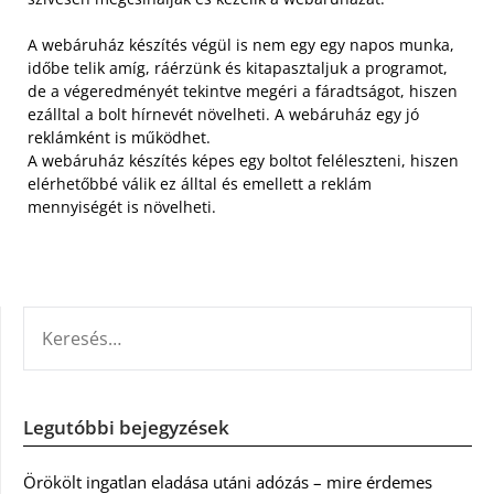
A webáruház készítés végül is nem egy egy napos munka,
időbe telik amíg, ráérzünk és kitapasztaljuk a programot,
de a végeredményét tekintve megéri a fáradtságot, hiszen
ezálltal a bolt hírnevét növelheti. A webáruház egy jó
reklámként is működhet.
A webáruház készítés képes egy boltot feléleszteni, hiszen
elérhetőbbé válik ez álltal és emellett a reklám
mennyiségét is növelheti.
KERESÉS:
Legutóbbi bejegyzések
Örökölt ingatlan eladása utáni adózás – mire érdemes