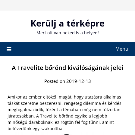
Skip
to
content
Kerülj a térképre
Mert ott van neked is a helyed!
Menu
A Travelite bőrönd kiválóságának jelei
Posted on 2019-12-13
Amikor az ember eltökéli magát, hogy utazásra alkalmas
táskát szeretne beszerezni, rengeteg dilemma és kérdés
megfogalmazódik, főként a témában még nem túlzottan
járatosakban. A
Travelite bőrönd egyike a legjobb
minőségű daraboknak, ez rögtön fel fog tűnni, amint
betévedünk egy szakboltba.