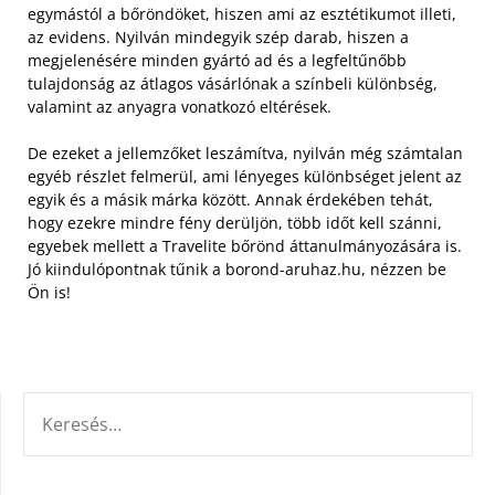
egymástól a bőröndöket, hiszen ami az esztétikumot illeti,
az evidens. Nyilván mindegyik szép darab, hiszen a
megjelenésére minden gyártó ad és a legfeltűnőbb
tulajdonság az átlagos vásárlónak a színbeli különbség,
valamint az anyagra vonatkozó eltérések.
De ezeket a jellemzőket leszámítva, nyilván még számtalan
egyéb részlet felmerül, ami lényeges különbséget jelent az
egyik és a másik márka között. Annak érdekében tehát,
hogy ezekre mindre fény derüljön, több időt kell szánni,
egyebek mellett a Travelite bőrönd áttanulmányozására is.
Jó kiindulópontnak tűnik a borond-aruhaz.hu, nézzen be
Ön is!
KERESÉS: