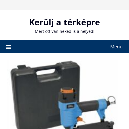
Skip
to
content
Kerülj a térképre
Mert ott van neked is a helyed!
Menu