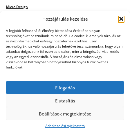
Micro Design
Hozzájárulás kezelése
18BKIK
Poiwiki
A legjobb felhasználói élmény biztosítása érdekében olyan
technológiákat használunk, mint például a cookie-k, amelyek tárolják az
eszközinformációkat és/vagy hozzáférnek azokhoz. Ezen
Öntözőrendszer
technológiákhoz való hozzájárulás lehetővé teszi számunkra, hogy olyan
adatokat dolgozzunk fel ezen az oldalon, mint a böngészési viselkedés
Jazz Steps
vagy az egyedi azonosítók. A hozzájárulás elmaradása vagy
visszavonása hátrányosan befolyásolhat bizonyos funkciókat és
Unicorn Multipro
funkciókat.
Real Works
Elfogadás
Tárkonyfa
Elutasítás
Beállítások megtekintése
©2026 Kerülj a térképre
| Design:
Newspaperly
WordPress Theme
Adatkezelési tájékoztató