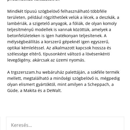
Mindkét típusú szögbelövő felhasználható többféle
területen, például rögzíthetőek velük a lécek, a deszkák, a
lambériák, a szigetelő anyagok, a fóliák, de olyan komoly
teljesítményű modellek is vannak közöttük, amelyek a
betonfelületeken is igen hatékonyan teljesítenek.
A
mélységbeállítás a korszerű gépeknél igen egyszerű,
optikai kémleléssel. Az alkalmazott kapcsok hossza és
szélessége eltérő, típusonként változó a lövésenkénti
levegőigény, akárcsak az üzemi nyomás.
A trgszerszam.hu webáruház palettáján, a sokféle termék
mellett, megtalálható a minőségi szögbelövő is, mégpedig
olyan elismert gyártóktól, mint amilyen a Scheppach, a
Güde, a Makita és a DeWalt.
KERESÉS: