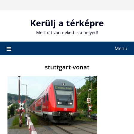
Skip
to
content
Kerülj a térképre
Mert ott van neked is a helyed!
Menu
stuttgart-vonat