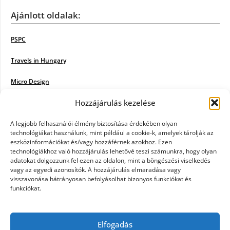
Ajánlott oldalak:
PSPC
Travels in Hungary
Micro Design
Hozzájárulás kezelése
18BKIK
Poiwiki
A legjobb felhasználói élmény biztosítása érdekében olyan
technológiákat használunk, mint például a cookie-k, amelyek tárolják az
eszközinformációkat és/vagy hozzáférnek azokhoz. Ezen
Öntözőrendszer
technológiákhoz való hozzájárulás lehetővé teszi számunkra, hogy olyan
adatokat dolgozzunk fel ezen az oldalon, mint a böngészési viselkedés
Jazz Steps
vagy az egyedi azonosítók. A hozzájárulás elmaradása vagy
visszavonása hátrányosan befolyásolhat bizonyos funkciókat és
Unicorn Multipro
funkciókat.
Real Works
Elfogadás
Tárkonyfa