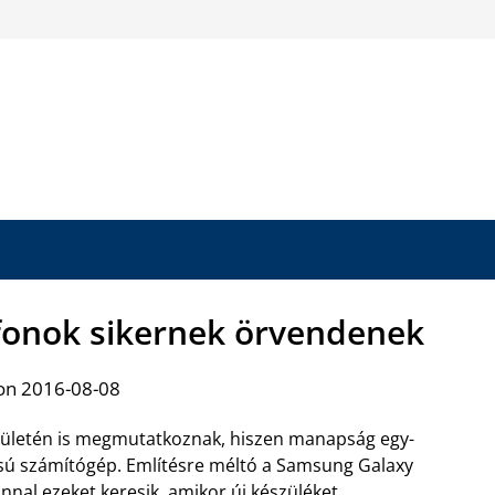
fonok sikernek örvendenek
on 2016-08-08
rületén is megmutatkoznak, hiszen manapság egy-
pusú számítógép. Említésre méltó a Samsung Galaxy
nnal ezeket keresik, amikor új készüléket