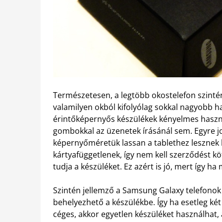
Természetesen, a legtöbb okostelefon szinté
valamilyen okból kifolyólag sokkal nagyobb ha
érintőképernyős készülékek kényelmes használ
gombokkal az üzenetek írásánál sem. Egyre j
képernyőméretük lassan a tablethez lesznek 
kártyafüggetlenek, így nem kell szerződést kö
tudja a készüléket. Ez azért is jó, mert így ha
Szintén jellemző a Samsung Galaxy telefonok 
behelyezhető a készülékbe. Így ha esetleg ké
céges, akkor egyetlen készüléket használhat,