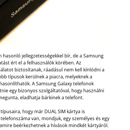
n hasonló jellegzetességekkel bír, de a Samsung
tást ért el a felhasználók körében. Az
atot biztosítanak, ráadásul nem kell kínlódni a
obb típusok kerülnek a piacra, melyeknek a
hasonlíthatók. A Samsung Galaxy telefonok
tnie egy bizonyos szolgáltatóval, hogy használni
 megunta, eladhatja bárkinek a telefont.
típusaira, hogy már DUAL SIM kártya is
t telefonszáma van, mondjuk, egy személyes és egy
 amire beérkezhetnek a hívások mindkét kártyáról.