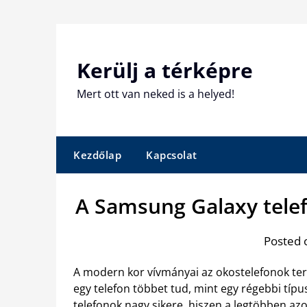
Skip
to
content
Kerülj a térképre
Mert ott van neked is a helyed!
Kezdőlap
Kapcsolat
A Samsung Galaxy tele
Posted 
A modern kor vívmányai az okostelefonok te
egy telefon többet tud, mint egy régebbi tí
telefonok nagy sikere, hiszen a legtöbben azo