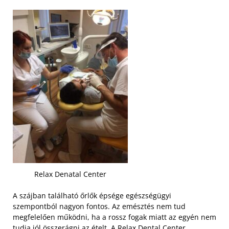
Relax Denatal Center
A szájban található őrlők épsége egészségügyi
szempontból nagyon fontos. Az emésztés nem tud
megfelelően működni, ha a rossz fogak miatt az egyén nem
tudja jól összerágni az ételt.
A Relax Dental Center