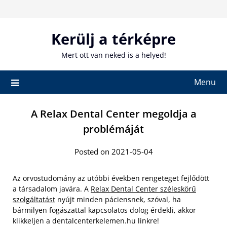
Skip
to
content
Kerülj a térképre
Mert ott van neked is a helyed!
Menu
A Relax Dental Center megoldja a
problémáját
Posted on 2021-05-04
Az orvostudomány az utóbbi években rengeteget fejlődött
a társadalom javára. A
Relax Dental Center széleskörű
szolgáltatást
nyújt minden páciensnek, szóval, ha
bármilyen fogászattal kapcsolatos dolog érdekli, akkor
klikkeljen a dentalcenterkelemen.hu linkre!