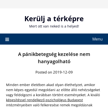
Skip
to
content
Kerülj a térképre
Mert ott van neked is a helyed!
Menu
A pánikbetegség kezelése nem
hanyagolható
Posted on 2019-12-09
Minden ember életében akad olyan élethelyzet, amikor
nem képes egyedül megoldani az előtte álló nehézségeket
vagy feldolgozni a korábban történt eseményeket. A kiváló
képesítéssel rendelkező pszichológus Budapest
intézményeiben való felkeresése remek megoldásnak