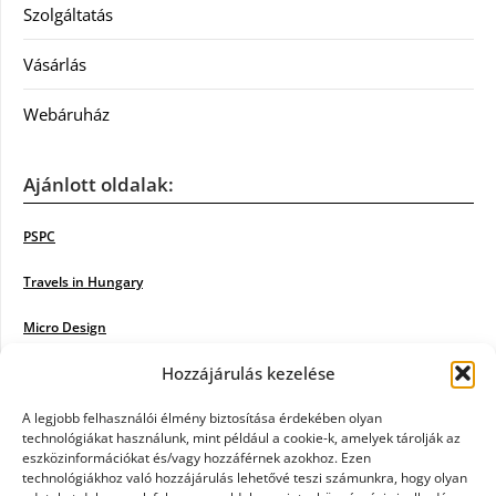
Szolgáltatás
Vásárlás
Webáruház
Ajánlott oldalak:
PSPC
Travels in Hungary
Micro Design
Hozzájárulás kezelése
18BKIK
Poiwiki
A legjobb felhasználói élmény biztosítása érdekében olyan
technológiákat használunk, mint például a cookie-k, amelyek tárolják az
eszközinformációkat és/vagy hozzáférnek azokhoz. Ezen
Öntözőrendszer
technológiákhoz való hozzájárulás lehetővé teszi számunkra, hogy olyan