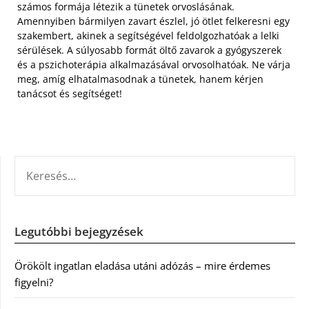
számos formája létezik a tünetek orvoslásának.
Amennyiben bármilyen zavart észlel, jó ötlet felkeresni egy
szakembert, akinek a segítségével feldolgozhatóak a lelki
sérülések. A súlyosabb formát öltő zavarok a gyógyszerek
és a pszichoterápia alkalmazásával orvosolhatóak. Ne várja
meg, amíg elhatalmasodnak a tünetek, hanem kérjen
tanácsot és segítséget!
KERESÉS:
Legutóbbi bejegyzések
Örökölt ingatlan eladása utáni adózás – mire érdemes
figyelni?