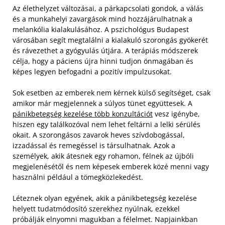
Az élethelyzet változásai, a párkapcsolati gondok, a válás
és a munkahelyi zavargások mind hozzájárulhatnak a
melankólia kialakulásához. A pszichológus Budapest
városában segít megtalálni a kialakuló szorongás gyökerét
és rávezethet a gyógyulás útjára. A terápiás módszerek
célja, hogy a páciens újra hinni tudjon önmagában és
képes legyen befogadni a pozitív impulzusokat.
Sok esetben az emberek nem kérnek külső segítséget, csak
amikor már megjelennek a súlyos tünet együttesek. A
pánikbetegség kezelése több konzultációt
vesz igénybe,
hiszen egy találkozóval nem lehet feltárni a lelki sérülés
okait. A szorongásos zavarok heves szívdobogással,
izzadással és remegéssel is társulhatnak. Azok a
személyek, akik átesnek egy rohamon, félnek az újbóli
megjelenésétől és nem képesek emberek közé menni vagy
használni például a tömegközlekedést.
Léteznek olyan egyének, akik a pánikbetegség kezelése
helyett tudatmódosító szerekhez nyúlnak, ezekkel
próbálják elnyomni magukban a félelmet. Napjainkban