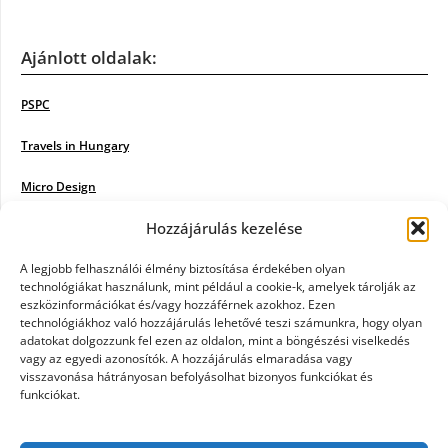
Ajánlott oldalak:
PSPC
Travels in Hungary
Micro Design
Hozzájárulás kezelése
18BKIK
Poiwiki
A legjobb felhasználói élmény biztosítása érdekében olyan
technológiákat használunk, mint például a cookie-k, amelyek tárolják az
eszközinformációkat és/vagy hozzáférnek azokhoz. Ezen
Öntözőrendszer
technológiákhoz való hozzájárulás lehetővé teszi számunkra, hogy olyan
adatokat dolgozzunk fel ezen az oldalon, mint a böngészési viselkedés
Jazz Steps
vagy az egyedi azonosítók. A hozzájárulás elmaradása vagy
visszavonása hátrányosan befolyásolhat bizonyos funkciókat és
Unicorn Multipro
funkciókat.
Real Works