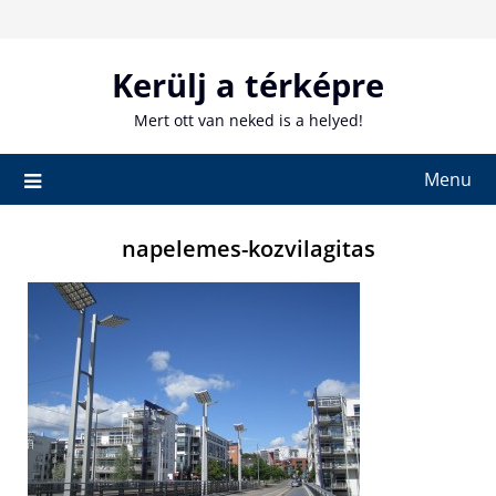
Skip
to
content
Kerülj a térképre
Mert ott van neked is a helyed!
Menu
napelemes-kozvilagitas