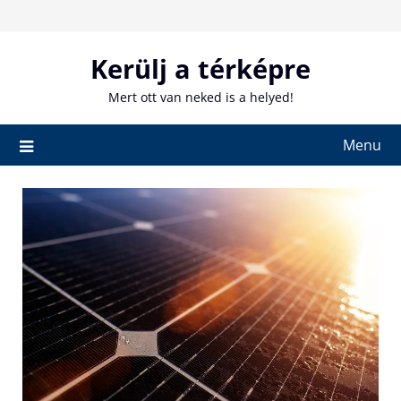
Skip
to
content
Kerülj a térképre
Mert ott van neked is a helyed!
Menu