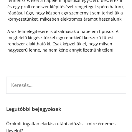
tennénk? Ezeket a napelem típusokat egyszerű beszerezni
és egy profi rendszer kiépítésével rengeteget spórolhatunk,
ráadásul úgy, hogy közben egy szemernyit sem terheljük a
környezetünket, miközben elektromos áramot használunk.
A víz felmelegítésére is alkalmasak a napelem típusok. A
megfelelő kiegészítőkkel egy rendkívül korszerű fűtési
rendszer alakítható ki. Csak képzeljük el, hogy milyen
nagyszerű lenne, ha nem kéne annyit fizetnünk télen!
KERESÉS:
Legutóbbi bejegyzések
Örökölt ingatlan eladása utáni adózás – mire érdemes
figyelni?