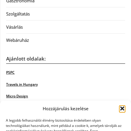
Gasztronómia
Szolgáltatás
Vásárlás
Webáruház
Ajánlott oldalak:
PSPC
Travels in Hungary
Micro Design
Hozzájárulás kezelése
18BKIK
Poiwiki
A legjobb felhasználói élmény biztosítása érdekében olyan
technológiákat használunk, mint például a cookie-k, amelyek tárolják az
eszközinformációkat és/vagy hozzáférnek azokhoz. Ezen