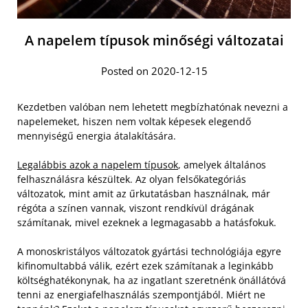
A napelem típusok minőségi változatai
Posted on 2020-12-15
Kezdetben valóban nem lehetett megbízhatónak nevezni a
napelemeket, hiszen nem voltak képesek elegendő
mennyiségű energia átalakítására.
Legalábbis azok a napelem típusok
, amelyek általános
felhasználásra készültek. Az olyan felsőkategóriás
változatok, mint amit az űrkutatásban használnak, már
régóta a színen vannak, viszont rendkívül drágának
számítanak, mivel ezeknek a legmagasabb a hatásfokuk.
A monoskristályos változatok gyártási technológiája egyre
kifinomultabbá válik, ezért ezek számítanak a leginkább
költséghatékonynak, ha az ingatlant szeretnénk önállátóvá
tenni az energiafelhasználás szempontjából. Miért ne