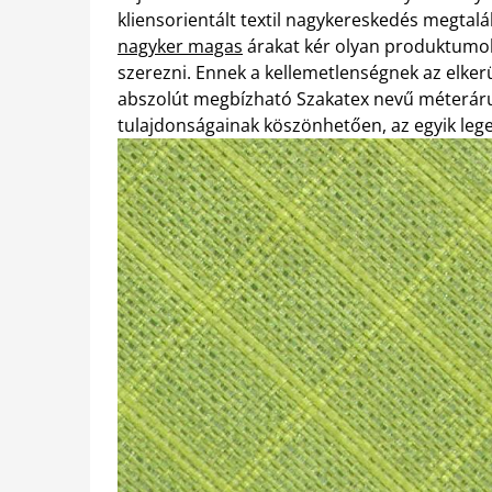
kliensorientált textil nagykereskedés megtal
nagyker magas
árakat kér olyan produktumok
szerezni. Ennek a kellemetlenségnek az elkerü
abszolút megbízható Szakatex nevű méteráru 
tulajdonságainak köszönhetően, az egyik leg