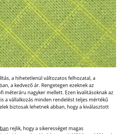
tás, a hihetetlenül változatos felhozatal, a
rban, a kedvező ár. Rengetegen ezeknek az
 méteráru nagyker mellett. Ezen kvalitásoknak az
nis a vállalkozás minden rendelést teljes mértékű
felek biztosak lehetnek abban, hogy a kiválasztott
bban
rejlik, hogy a sikerességet magas