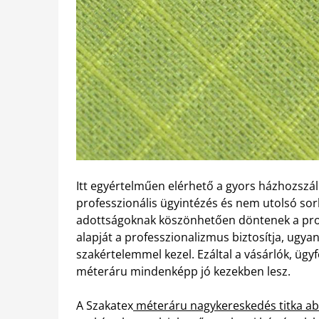
Itt egyértelműen elérhető a gyors házhozszállí
professzionális ügyintézés és nem utolsó so
adottságoknak köszönhetően döntenek a profi
alapját a professzionalizmus biztosítja, ugya
szakértelemmel kezel. Ezáltal a vásárlók, ügy
méteráru mindenképp jó kezekben lesz.
A Szakatex
méteráru nagykereskedés titka a