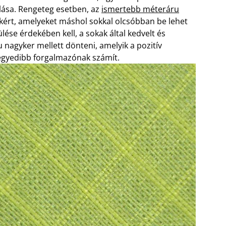
álása. Rengeteg esetben, az
ismertebb méteráru
ért, amelyeket máshol sokkal olcsóbban be lehet
lése érdekében kell, a sokak által kedvelt és
nagyker mellett dönteni, amelyik a pozitív
egyedibb forgalmazónak számít.