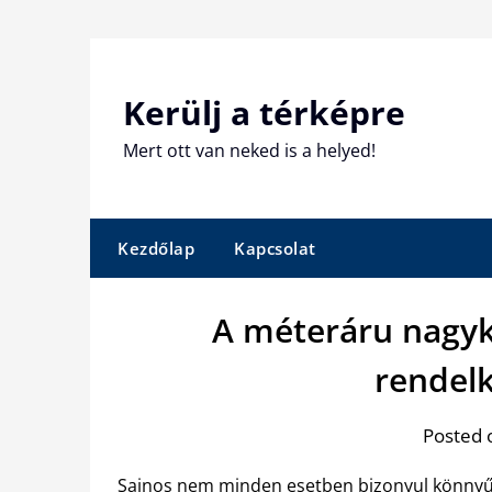
Skip
to
content
Kerülj a térképre
Mert ott van neked is a helyed!
Kezdőlap
Kapcsolat
A méteráru nagyk
rendelk
Posted 
Sajnos nem minden esetben bizonyul könnyű 