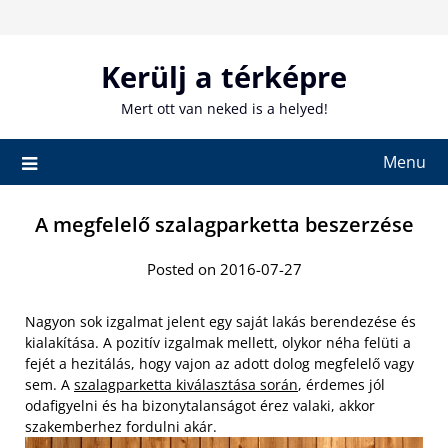
Skip
to
content
Kerülj a térképre
Mert ott van neked is a helyed!
Menu
A megfelelő szalagparketta beszerzése
Posted on 2016-07-27
Nagyon sok izgalmat jelent egy saját lakás berendezése és
kialakítása. A pozitív izgalmak mellett, olykor néha felüti a
fejét a hezitálás, hogy vajon az adott dolog megfelelő vagy
sem. A
szalagparketta kiválasztása során
, érdemes jól
odafigyelni és ha bizonytalanságot érez valaki, akkor
szakemberhez fordulni akár.