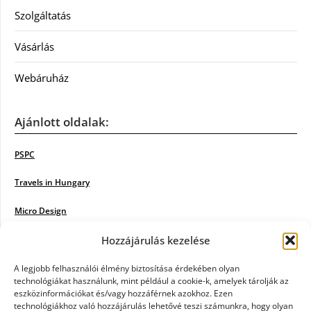
Szolgáltatás
Vásárlás
Webáruház
Ajánlott oldalak:
PSPC
Travels in Hungary
Micro Design
18BKIK
Hozzájárulás kezelése
Poiwiki
A legjobb felhasználói élmény biztosítása érdekében olyan
technológiákat használunk, mint például a cookie-k, amelyek tárolják az
eszközinformációkat és/vagy hozzáférnek azokhoz. Ezen
Öntözőrendszer
technológiákhoz való hozzájárulás lehetővé teszi számunkra, hogy olyan