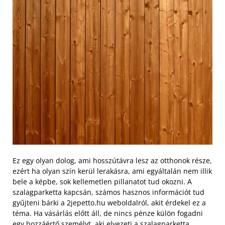
Ez egy olyan dolog, ami hosszútávra lesz az otthonok része,
ezért ha olyan szín kerül lerakásra, ami egyáltalán nem illik
bele a képbe, sok kellemetlen pillanatot tud okozni.
A
szalagparketta kapcsán, számos hasznos információt tud
gyűjteni bárki a 2jepetto.hu weboldalról, akit érdekel ez a
téma. Ha vásárlás előtt áll, de nincs pénze külön fogadni
egy hozzáértő személyt, aki elvezeti a szalagparketta