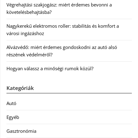
Végrehajtási szakjogász: miért érdemes bevonni a
követelésbehajtásba?
Nagykerekű elektromos roller: stabilitás és komfort a
városi ingázáshoz
Alvázvédő: miért érdemes gondoskodni az autó alsó
részének védelméről?
Hogyan válassz a minőségi rumok közül?
Kategóriák
Autó
Egyéb
Gasztronómia