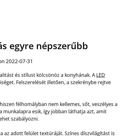
tás egyre népszerűbb
on 2022-07-31
alitást és stílust kölcsönöz a konyhának. A
LED
yiséget. Felszerelését illetően, a szekrénybe rejtve
, hiszen félhomályban nem kellemes, sőt, veszélyes a
munkalapra esik, így jobban láthatja azt, amit
lehet szabályozni.
az adott felület textúráját. Színes díszvilágítást is