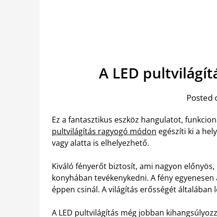
A LED pultvilágí
Posted 
Ez a fantasztikus eszköz hangulatot, funkcion
pultvilágítás ragyogó módon
egészíti ki a hel
vagy alatta is elhelyezhető.
Kiváló fényerőt biztosít, ami nagyon előnyös
konyhában tevékenykedni. A fény egyenesen a 
éppen csinál. A világítás erősségét általában 
A LED pultvilágítás még jobban kihangsúlyozza 