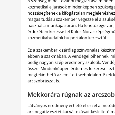
A szépség minél további megtartása minden 
kozmetikai eljárások mindenképpen szüksége
hozzásegítenek a kifogástalan
megjelenéshez, 
magas tudású szakember végezze el a szükség
használ a munkája során. Ha lehetősége van,
érdekében keresse fel Kolos Nóra szépségműhe
kozmetikabudafok.hu portálon keresztül.
Ez a szakember kizárólag színvonalas készítm
ebben a szakmában. A vendégei pihennek, 
pedig nagyon szép eredmény születik. Vendég
össze. Mindenképpen érdemes felkeresni ezt a
megtekinthető az említett weboldalon. Ezek k
arcszobrászat is.
Mekkorára rúgnak az arcszob
Látványos eredmény érhető el ezzel a metódu
arc negatív esztétikai változásait késleltető 