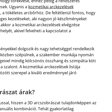
hölgy törekvése, ehhez pedig a rendszeres
sek. Ugyanis a
kozmetikai arckezelések
a tökéletes arcbőrhöz. De feltétlenül fontos, hogy
es kezeléseket, aki nagyon jó készítményeket
 akkor a kozmetikai arckezelések elvégzése
lyét, akivel felveheti a kapcsolatot a
ényekkel dolgozik és nagy tehetséggel rendelkezik
miközben szépülnek, a szakember munkája nyomán
eivel mindig kölcsönös összhang és szimpátia köti
 szalont. A kozmetikai arckezelések listája
özött szerepel a kiváló eredménnyel járó
rászat árak?
ssal, hiszen a 3D arcszobrászat tulajdonképpen az
manuális kombináció. Tehát gyakorlatilag