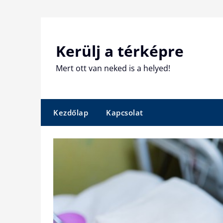
Skip
to
content
Kerülj a térképre
Mert ott van neked is a helyed!
Kezdőlap
Kapcsolat