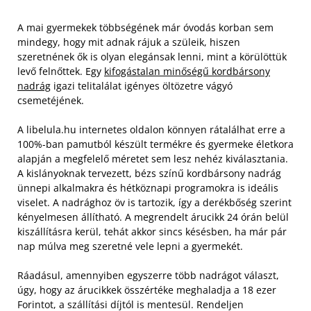
A mai gyermekek többségének már óvodás korban sem
mindegy, hogy mit adnak rájuk a szüleik, hiszen
szeretnének ők is olyan elegánsak lenni, mint a körülöttük
levő felnőttek. Egy
kifogástalan minőségű kordbársony
nadrág
igazi telitalálat igényes öltözetre vágyó
csemetéjének.
A libelula.hu internetes oldalon könnyen rátalálhat erre a
100%-ban pamutból készült termékre és gyermeke életkora
alapján a megfelelő méretet sem lesz nehéz kiválasztania.
A kislányoknak tervezett, bézs színű kordbársony nadrág
ünnepi alkalmakra és hétköznapi programokra is ideális
viselet.
A nadrághoz öv is tartozik, így a derékbőség szerint
kényelmesen állítható. A megrendelt árucikk 24 órán belül
kiszállításra kerül, tehát akkor sincs késésben, ha már pár
nap múlva meg szeretné vele lepni a gyermekét.
Ráadásul, amennyiben egyszerre több nadrágot választ,
úgy, hogy az árucikkek összértéke meghaladja a 18 ezer
Forintot, a szállítási díjtól is mentesül. Rendeljen