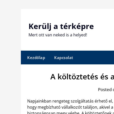
Skip
to
content
Kerülj a térképre
Mert ott van neked is a helyed!
Kezdőlap
Kapcsolat
A költöztetés és 
Posted 
Napjainkban rengeteg szolgáltatás érhető el,
hogy megbízható vállalkozót találjon, akivel
biztonságosan megy végbe. A költöztetőnek a