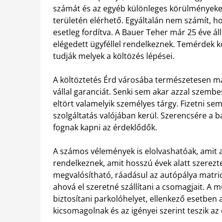
számát és az egyéb különleges körülményeket.
területén elérhető. Egyáltalán nem számít, h
esetleg fordítva. A Bauer Teher már 25 éve á
elégedett ügyféllel rendelkeznek. Temérdek 
tudják melyek a költözés lépései.
A költöztetés Érd városába természetesen m
vállal garanciát. Senki sem akar azzal szemb
eltört valamelyik személyes tárgy. Fizetni s
szolgáltatás valójában kerül. Szerencsére a 
fognak kapni az érdeklődők.
A számos vélemények is elolvashatóak, amit a
rendelkeznek, amit hosszú évek alatt szerezte
megvalósítható, ráadásul az autópálya matricá
ahová el szeretné szállítani a csomagjait. A
biztosítani parkolóhelyet, ellenkező esetben 
kicsomagolnak és az igényei szerint teszik az