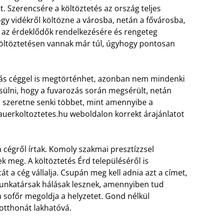
 Szerencsére a költöztetés az ország teljes
ogy vidékről költözne a városba, netán a fővárosba,
ll az érdeklődők rendelkezésére és rengeteg
költöztetésen vannak már túl, úgyhogy pontosan
ás céggel is megtörténhet, azonban nem mindenki
esülni, hogy a fuvarozás során megsérült, netán
em szeretne senki többet, mint amennyibe a
bauerkoltoztetes.hu weboldalon korrekt árajánlatot
 cégről írtak. Komoly szakmai presztízzsel
k meg. A költöztetés Érd településéről is
t a cég vállalja. Csupán meg kell adnia azt a címet,
 munkatársak hálásak lesznek, amennyiben tud
a sofőr megoldja a helyzetet. Gond nélkül
 otthonát lakhatóvá.