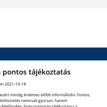
a pontos tájékoztatás
on 2021-10-18
 ezért mindig érdemes előbb informálódni. Fontos,
 a költöztetés nemcsak gyorsan, hanem
 felelőssége, hogy pontosan tájékoztassa a