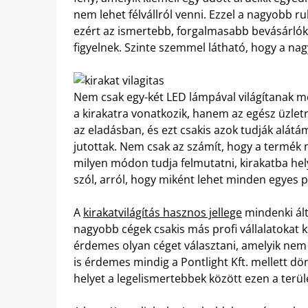
nem lehet félvállról venni. Ezzel a nagyobb 
ezért az ismertebb, forgalmasabb bevásárlók
figyelnek. Szinte szemmel látható, hogy a na
Nem csak egy-két LED lámpával világítanak m
a kirakatra vonatkozik, hanem az egész üzletr
az eladásban, és ezt csakis azok tudják alátám
jutottak. Nem csak az számít, hogy a termék 
milyen módon tudja felmutatni, kirakatba helye
szól, arról, hogy miként lehet minden egyes 
A
kirakatvilágítás hasznos jellege
mindenki álta
nagyobb cégek csakis más profi vállalatokat k
érdemes olyan céget választani, amelyik nem
is érdemes mindig a Pontlight Kft. mellett dö
helyet a legelismertebbek között ezen a terül