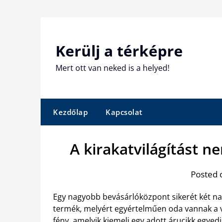
Skip
to
content
Kerülj a térképre
Mert ott van neked is a helyed!
Kezdőlap
Kapcsolat
A kirakatvilágítást n
Posted 
Egy nagyobb bevásárlóközpont sikerét két nag
termék, melyért egyértelműen oda vannak a vá
fény, amelyik kiemeli egy adott árucikk egyedi