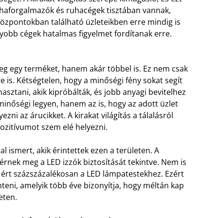
ruhaforgalmazók és ruhacégek tisztában vannak,
özpontokban található üzleteikben erre mindig is
gyobb cégek hatalmas figyelmet fordítanak erre.
eg egy terméket, hanem akár többel is. Ez nem csak
e is. Kétségtelen, hogy a minőségi fény sokat segít
asztani, akik kipróbálták, és jobb anyagi bevitelhez
minőségi legyen, hanem az is, hogy az adott üzlet
zni az árucikket. A kirakat világítás a tálalásról
pozitívumot szem elé helyezni.
l ismert, akik érintettek ezen a területen. A
érnek meg a LED izzók biztosítását tekintve. Nem is
 ért százszázalékosan a LED lámpatestekhez. Ezért
nteni, amelyik több éve bizonyítja, hogy méltán kap
eten.