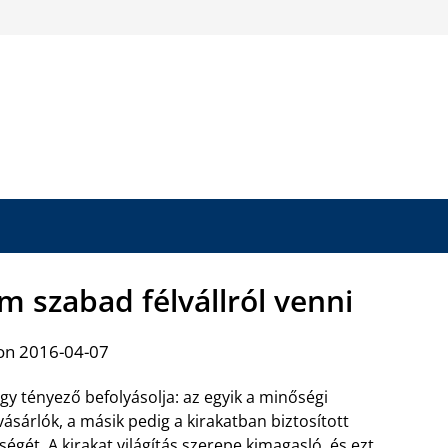
em szabad félvállról venni
on 2016-04-07
y tényező befolyásolja: az egyik a minőségi
sárlók, a másik pedig a kirakatban biztosított
ségét. A kirakat világítás szerepe kimagasló, és ezt