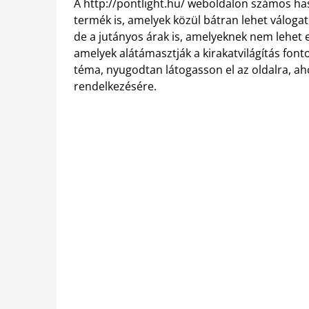
A http://pontlight.hu/ weboldalon számos h
termék is, amelyek közül bátran lehet válogat
de a jutányos árak is, amelyeknek nem lehet el
amelyek alátámasztják a kirakatvilágítás fonto
téma, nyugodtan látogasson el az oldalra, aho
rendelkezésére.