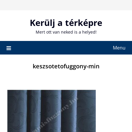
Skip
to
content
Kerülj a térképre
Mert ott van neked is a helyed!
Menu
keszsotetofuggony-min