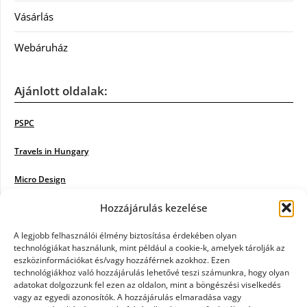
Vásárlás
Webáruház
Ajánlott oldalak:
PSPC
Travels in Hungary
Micro Design
Hozzájárulás kezelése
18BKIK
Poiwiki
A legjobb felhasználói élmény biztosítása érdekében olyan
technológiákat használunk, mint például a cookie-k, amelyek tárolják az
eszközinformációkat és/vagy hozzáférnek azokhoz. Ezen
Öntözőrendszer
technológiákhoz való hozzájárulás lehetővé teszi számunkra, hogy olyan
adatokat dolgozzunk fel ezen az oldalon, mint a böngészési viselkedés
Jazz Steps
vagy az egyedi azonosítók. A hozzájárulás elmaradása vagy