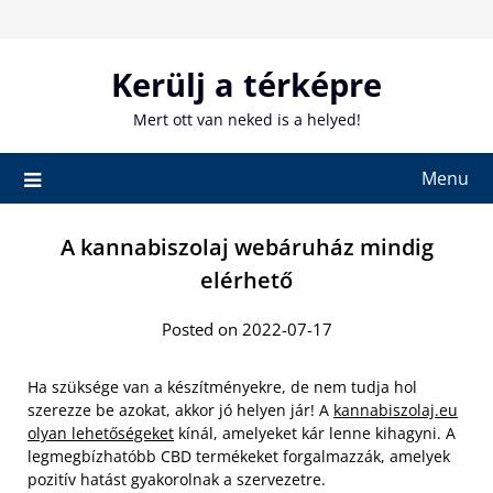
Skip
to
content
Kerülj a térképre
Mert ott van neked is a helyed!
Menu
A kannabiszolaj webáruház mindig
elérhető
Posted on 2022-07-17
Ha szüksége van a készítményekre, de nem tudja hol
szerezze be azokat, akkor jó helyen jár! A
kannabiszolaj.eu
olyan lehetőségeket
kínál, amelyeket kár lenne kihagyni. A
legmegbízhatóbb CBD termékeket forgalmazzák, amelyek
pozitív hatást gyakorolnak a szervezetre.