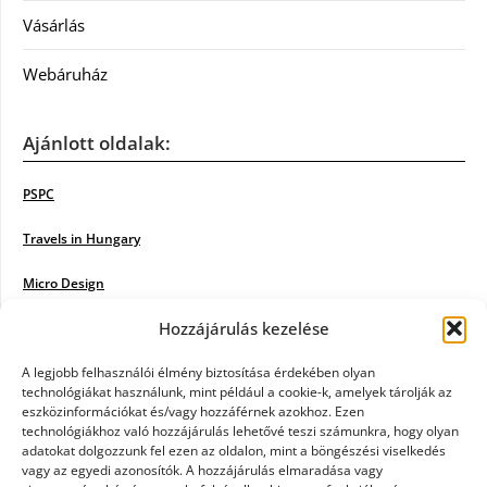
Vásárlás
Webáruház
Ajánlott oldalak:
PSPC
Travels in Hungary
Micro Design
Hozzájárulás kezelése
18BKIK
Poiwiki
A legjobb felhasználói élmény biztosítása érdekében olyan
technológiákat használunk, mint például a cookie-k, amelyek tárolják az
eszközinformációkat és/vagy hozzáférnek azokhoz. Ezen
Öntözőrendszer
technológiákhoz való hozzájárulás lehetővé teszi számunkra, hogy olyan
adatokat dolgozzunk fel ezen az oldalon, mint a böngészési viselkedés
Jazz Steps
vagy az egyedi azonosítók. A hozzájárulás elmaradása vagy