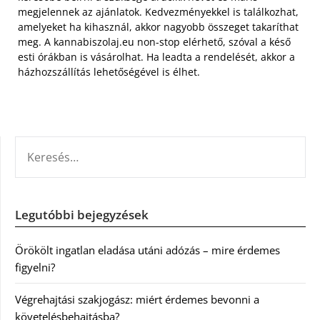
megjelennek az ajánlatok. Kedvezményekkel is találkozhat,
amelyeket ha kihasznál, akkor nagyobb összeget takaríthat
meg. A kannabiszolaj.eu non-stop elérhető, szóval a késő
esti órákban is vásárolhat. Ha leadta a rendelését, akkor a
házhozszállítás lehetőségével is élhet.
KERESÉS:
Legutóbbi bejegyzések
Örökölt ingatlan eladása utáni adózás – mire érdemes
figyelni?
Végrehajtási szakjogász: miért érdemes bevonni a
követelésbehajtásba?