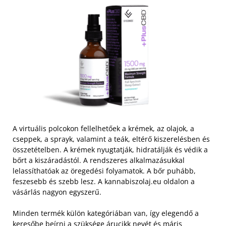
A virtuális polcokon fellelhetőek a krémek, az olajok, a
cseppek, a sprayk, valamint a teák, eltérő kiszerelésben és
összetételben. A krémek nyugtatják, hidratálják és védik a
bőrt a kiszáradástól. A rendszeres alkalmazásukkal
lelassíthatóak az öregedési folyamatok. A bőr puhább,
feszesebb és szebb lesz. A kannabiszolaj.eu oldalon a
vásárlás nagyon egyszerű.
Minden termék külön kategóriában van, így elegendő a
keresőbe beírni a szüksége árucikk nevét és máris