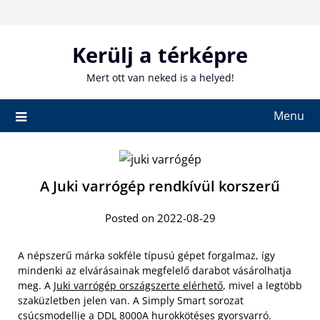
Skip
to
content
Kerülj a térképre
Mert ott van neked is a helyed!
Menu
A Juki varrógép rendkívül korszerű
Posted on 2022-08-29
A népszerű márka sokféle típusú gépet forgalmaz, így
mindenki az elvárásainak megfelelő darabot vásárolhatja
meg. A
Juki varrógép országszerte elérhető
, mivel a legtöbb
szaküzletben jelen van. A Simply Smart sorozat
csúcsmodellje a DDL 8000A hurokkötéses gyorsvarró.