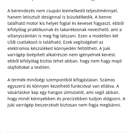
A berendezés nem csupán kiemelkedő teljesítménnyel,
hanem letisztult designnal is büszkélkedik. A benne
található motor kis helyet foglal és keveset fogyaszt, ebből
kifolyólag praktikusnak és takarékosnak nevezhető, ami a
villanyszámlán is meg fog látszani.
Ezen a modellen két
USB csatlakozó is található. Ezek segítségével az
elektromos készülékeit könnyedén feltöltheti. A Juki
varrógép beépített alkatrészei nem igényelnek kenést,
ebből kifolyólag biztos lehet abban, hogy nem hagy majd
olajfoltokat a textilen.
A termék minőségi szempontból kifogástalan. Számos
egyszerű és könnyen kezelhető funkcióval van ellátva. A
vásárláskor kap egy hangos útmutatót, ami segít abban,
hogy minél könnyebben és precízebben tudjon dolgozni. A
Juki varrógép beszerzését biztosan nem fogja megbánni.