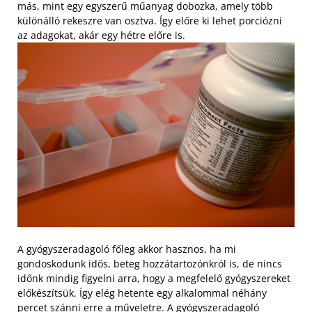
más, mint egy egyszerű műanyag dobozka, amely több
különálló rekeszre van osztva. Így előre ki lehet porciózni
az adagokat, akár egy hétre előre is.
A gyógyszeradagoló főleg akkor hasznos, ha mi
gondoskodunk idős, beteg hozzátartozónkról is, de nincs
időnk mindig figyelni arra, hogy a megfelelő gyógyszereket
előkészítsük. Így elég hetente egy alkalommal néhány
percet szánni erre a műveletre. A gyógyszeradagoló