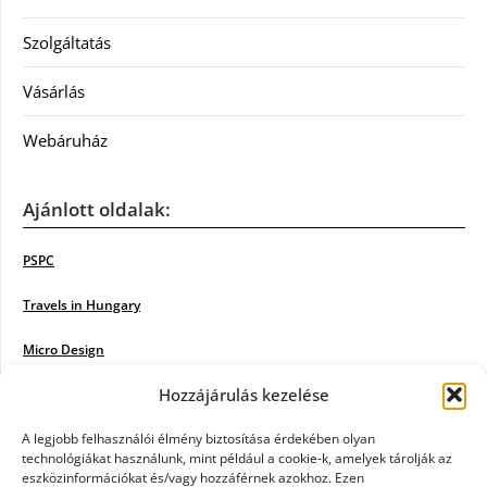
Szolgáltatás
Vásárlás
Webáruház
Ajánlott oldalak:
PSPC
Travels in Hungary
Micro Design
Hozzájárulás kezelése
18BKIK
Poiwiki
A legjobb felhasználói élmény biztosítása érdekében olyan
technológiákat használunk, mint például a cookie-k, amelyek tárolják az
eszközinformációkat és/vagy hozzáférnek azokhoz. Ezen
Öntözőrendszer