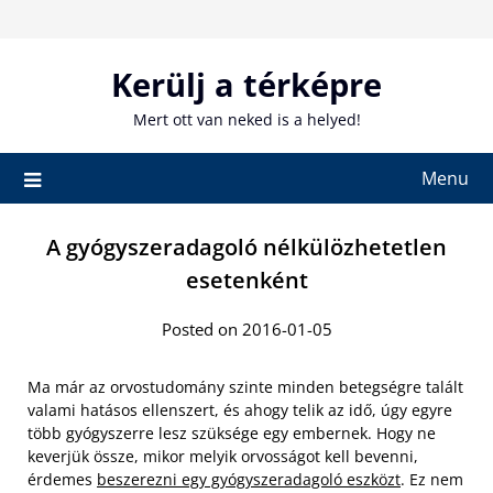
Skip
to
content
Kerülj a térképre
Mert ott van neked is a helyed!
Menu
A gyógyszeradagoló nélkülözhetetlen
esetenként
Posted on 2016-01-05
Ma már az orvostudomány szinte minden betegségre talált
valami hatásos ellenszert, és ahogy telik az idő, úgy egyre
több gyógyszerre lesz szüksége egy embernek. Hogy ne
keverjük össze, mikor melyik orvosságot kell bevenni,
érdemes
beszerezni egy gyógyszeradagoló eszközt
. Ez nem