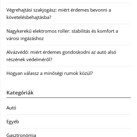
Végrehajtási szakjogász: miért érdemes bevonni a
követelésbehajtásba?
Nagykerekű elektromos roller: stabilitás és komfort a
városi ingázáshoz
Alvázvédő: miért érdemes gondoskodni az autó alsó
részének védelméről?
Hogyan válassz a minőségi rumok közül?
Kategóriák
Autó
Egyéb
Gasztronómia