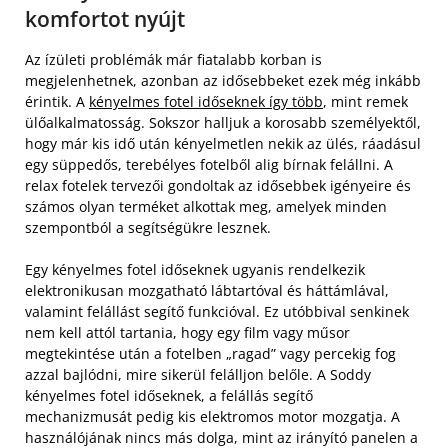
komfortot nyújt
Az ízületi problémák már fiatalabb korban is
megjelenhetnek, azonban az idősebbeket ezek még inkább
érintik. A
kényelmes fotel időseknek így több
, mint remek
ülőalkalmatosság. Sokszor halljuk a korosabb személyektől,
hogy már kis idő után kényelmetlen nekik az ülés, ráadásul
egy süppedős, terebélyes fotelből alig bírnak felállni. A
relax fotelek tervezői gondoltak az idősebbek igényeire és
számos olyan terméket alkottak meg, amelyek minden
szempontból a segítségükre lesznek.
Egy kényelmes fotel időseknek ugyanis rendelkezik
elektronikusan mozgatható lábtartóval és háttámlával,
valamint felállást segítő funkcióval. Ez utóbbival senkinek
nem kell attól tartania, hogy egy film vagy műsor
megtekintése után a fotelben „ragad” vagy percekig fog
azzal bajlódni, mire sikerül felálljon belőle. A Soddy
kényelmes fotel időseknek, a felállás segítő
mechanizmusát pedig kis elektromos motor mozgatja. A
használójának nincs más dolga, mint az irányító panelen a