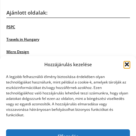
Ajánlott oldalak:
PSPC
Travels in Hungary
Micro Design
Hozzájárulás kezelése
18BKIK
Poiwiki
A legjobb felhasználói élmény biztosítása érdekében olyan
technológiákat használunk, mint például a cookie-k, amelyek tárolják az
eszközinformációkat és/vagy hozzáférnek azokhoz. Ezen
Öntözőrendszer
technológiákhoz való hozzájárulás lehetővé teszi számunkra, hogy olyan
adatokat dolgozzunk fel ezen az oldalon, mint a böngészési viselkedés
Jazz Steps
vagy az egyedi azonosítók. A hozzájárulás elmaradása vagy
visszavonása hátrányosan befolyásolhat bizonyos funkciókat és
Unicorn Multipro
funkciókat.
Real Works