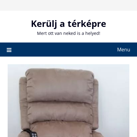
Skip
to
content
Kerülj a térképre
Mert ott van neked is a helyed!
Menu