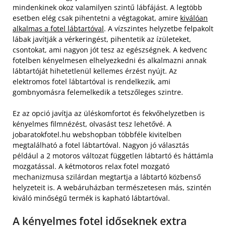
mindenkinek okoz valamilyen szintű lábfájást. A legtöbb
esetben elég csak pihentetni a végtagokat, amire
kiválóan
alkalmas a fotel lábtartóval
. A vízszintes helyzetbe felpakolt
lábak javítják a vérkeringést, pihentetik az ízületeket,
csontokat, ami nagyon jót tesz az egészségnek. A kedvenc
fotelben kényelmesen elhelyezkedni és alkalmazni annak
lábtartóját hihetetlenül kellemes érzést nyújt. Az
elektromos fotel lábtartóval is rendelkezik, ami
gombnyomásra felemelkedik a tetszőleges szintre.
Ez az opció javítja az üléskomfortot és fekvőhelyzetben is
kényelmes filmnézést, olvasást tesz lehetővé. A
jobaratokfotel.hu webshopban többféle kivitelben
megtalálható a fotel lábtartóval. Nagyon jó választás
például a 2 motoros változat független lábtartó és háttámla
mozgatással. A kétmotoros relax fotel mozgató
mechanizmusa szilárdan megtartja a lábtartó közbenső
helyzeteit is. A webáruházban természetesen más, szintén
kiváló minőségű termék is kapható lábtartóval.
A kényelmes fotel időseknek extra