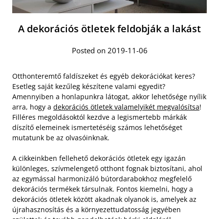
A dekorációs ötletek feldobják a lakást
Posted on 2019-11-06
Otthonteremtő faldíszeket és egyéb dekorációkat keres?
Esetleg saját kezűleg készítene valami egyedit?
Amennyiben a honlapunkra látogat, akkor lehetősége nyílik
arra, hogy a
dekorációs ötletek valamelyikét megvalósítsa
!
Filléres megoldásoktól kezdve a legismertebb márkák
díszítő elemeinek ismertetéséig számos lehetőséget
mutatunk be az olvasóinknak.
A cikkeinkben fellehető dekorációs ötletek egy igazán
különleges, szívmelengető otthont fognak biztosítani, ahol
az egymással harmonizáló bútordarabokhoz megfelelő
dekorációs termékek társulnak. Fontos kiemelni, hogy a
dekorációs ötletek között akadnak olyanok is, amelyek az
újrahasznosítás és a környezettudatosság jegyében