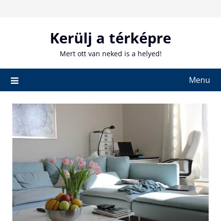
Skip
to
content
Kerülj a térképre
Mert ott van neked is a helyed!
Menu