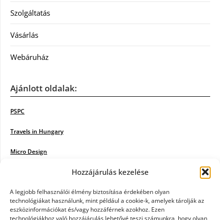
Szolgáltatás
Vásárlás
Webáruház
Ajánlott oldalak:
PSPC
Travels in Hungary
Micro Design
Hozzájárulás kezelése
18BKIK
Poiwiki
A legjobb felhasználói élmény biztosítása érdekében olyan
technológiákat használunk, mint például a cookie-k, amelyek tárolják az
eszközinformációkat és/vagy hozzáférnek azokhoz. Ezen
Öntözőrendszer
technológiákhoz való hozzájárulás lehetővé teszi számunkra, hogy olyan