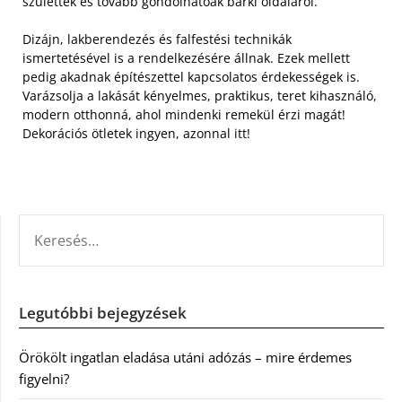
születtek és tovább gondolhatóak bárki oldaláról.
Dizájn, lakberendezés és falfestési technikák
ismertetésével is a rendelkezésére állnak. Ezek mellett
pedig akadnak építészettel kapcsolatos érdekességek is.
Varázsolja a lakását kényelmes, praktikus, teret kihasználó,
modern otthonná, ahol mindenki remekül érzi magát!
Dekorációs ötletek ingyen, azonnal itt!
KERESÉS:
Legutóbbi bejegyzések
Örökölt ingatlan eladása utáni adózás – mire érdemes
figyelni?