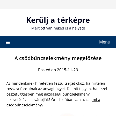
Skip
to
content
Kerülj a térképre
Mert ott van neked is a helyed!
Menu
A csődbűncselekmény megelőzése
Posted on 2015-11-29
Az mindenkinek hihetetlen feszültséget okoz, ha hirtelen
rosszra fordulnak az anyagi ügyei. De mit tegyen, ha ezzel
összefüggésben még gazdasági bűncselekmény
elkövetésével is vádolják? Ön tisztában van azzal,
mi a
csődbűncselekmény
?