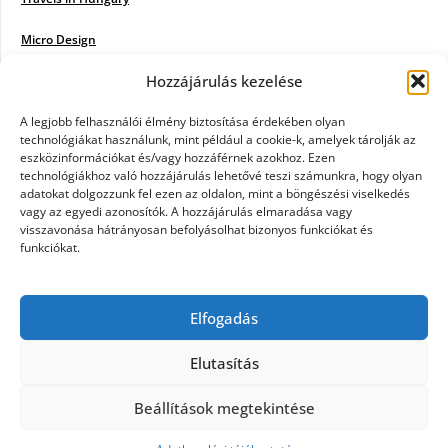
Micro Design
Hozzájárulás kezelése
18BKIK
Poiwiki
A legjobb felhasználói élmény biztosítása érdekében olyan
technológiákat használunk, mint például a cookie-k, amelyek tárolják az
eszközinformációkat és/vagy hozzáférnek azokhoz. Ezen
Öntözőrendszer
technológiákhoz való hozzájárulás lehetővé teszi számunkra, hogy olyan
adatokat dolgozzunk fel ezen az oldalon, mint a böngészési viselkedés
Jazz Steps
vagy az egyedi azonosítók. A hozzájárulás elmaradása vagy
visszavonása hátrányosan befolyásolhat bizonyos funkciókat és
Unicorn Multipro
funkciókat.
Real Works
Elfogadás
Tárkonyfa
Elutasítás
Beállítások megtekintése
©2026 Kerülj a térképre
| Design:
Newspaperly
WordPress Theme