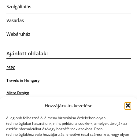
Szolgáltatás
Vásárlás
Webáruház
Ajánlott oldalak:
PSPC
Travels in Hungary
Micro Design
Hozzájárulás kezelése
18BKIK
Poiwiki
A legjobb felhasználói élmény biztosítása érdekében olyan
technológiákat használunk, mint például a cookie-k, amelyek tárolják az
eszközinformációkat és/vagy hozzáférnek azokhoz. Ezen
Öntözőrendszer
technológiákhoz való hozzájárulás lehetővé teszi számunkra, hogy olyan