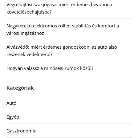
Végrehajtási szakjogász: miért érdemes bevonni a
követelésbehajtásba?
Nagykerekű elektromos roller: stabilitás és komfort a
városi ingázáshoz
Alvázvédő: miért érdemes gondoskodni az autó alsó
részének védelméről?
Hogyan válassz a minőségi rumok közül?
Kategóriák
Autó
Egyéb
Gasztronómia