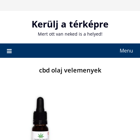
Skip
to
content
Kerülj a térképre
Mert ott van neked is a helyed!
Menu
cbd olaj velemenyek