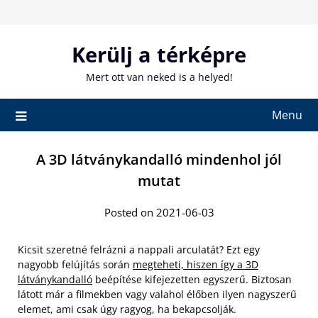
Skip
to
content
Kerülj a térképre
Mert ott van neked is a helyed!
Menu
A 3D látványkandalló mindenhol jól
mutat
Posted on 2021-06-03
Kicsit szeretné felrázni a nappali arculatát? Ezt egy
nagyobb felújítás során
megteheti, hiszen így a 3D
látványkandalló
beépítése kifejezetten egyszerű. Biztosan
látott már a filmekben vagy valahol élőben ilyen nagyszerű
elemet, ami csak úgy ragyog, ha bekapcsolják.