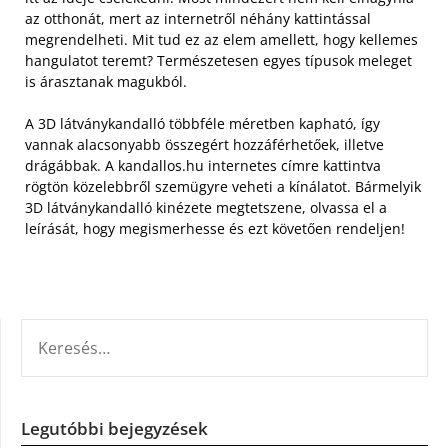
az otthonát, mert az internetről néhány kattintással
megrendelheti. Mit tud ez az elem amellett, hogy kellemes
hangulatot teremt? Természetesen egyes típusok meleget
is árasztanak magukból.
A 3D látványkandalló többféle méretben kapható, így
vannak alacsonyabb összegért hozzáférhetőek, illetve
drágábbak. A kandallos.hu internetes címre kattintva
rögtön közelebbről szemügyre veheti a kínálatot. Bármelyik
3D látványkandalló kinézete megtetszene, olvassa el a
leírását, hogy megismerhesse és ezt követően rendeljen!
KERESÉS:
Legutóbbi bejegyzések