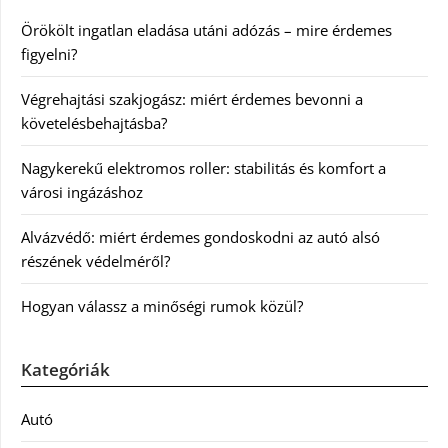
Örökölt ingatlan eladása utáni adózás – mire érdemes
figyelni?
Végrehajtási szakjogász: miért érdemes bevonni a
követelésbehajtásba?
Nagykerekű elektromos roller: stabilitás és komfort a
városi ingázáshoz
Alvázvédő: miért érdemes gondoskodni az autó alsó
részének védelméről?
Hogyan válassz a minőségi rumok közül?
Kategóriák
Autó