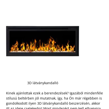
3D látványkandalló
Kinek ajánlottak ezek a berendezések? Igazából mindenféle
stílusú beltérben jól mutatnak, így, ha Ön már régebben is
gondolkodott ilyen 3D látványkandalló beszerzésén, akkor
itt az ideje cselekedni!
Most mindezért nem kell elhagynia