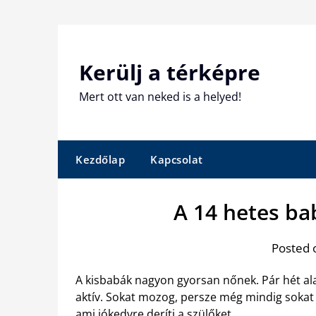
Skip
to
content
Kerülj a térképre
Mert ott van neked is a helyed!
Kezdőlap
Kapcsolat
A 14 hetes ba
Posted 
A kisbabák nagyon gyorsan nőnek. Pár hét alat
aktív. Sokat mozog, persze még mindig sokat a
ami jókedvre deríti a szülőket.