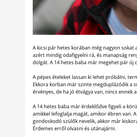
A kicsi pár hetes korában még nagyon sokat a
azért mindig odafigyelni rá, és manapság ren
dolgát. A 14 hetes baba már megehet pár új d
A pépes ételeket lassan ki lehet próbálni, te
Ekkora korban már szinte megduplázódik a sú
érvényes, de ha jó étvágya van, nincs ennek a
A 14 hetes baba már érdeklődve figyeli a körül
amikkel lefoglalja magát, amikor ébren van. A
gondoskodó szülők nevelik, akkor már kiskorá
Érdemes erről olvasni és utánajárni.