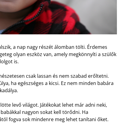
lszik, a nap nagy részét álomban tölti. Érdemes
geteg olyan eszköz van, amely megkönnyíti a szülők
olgot is.
rmészetesen csak lassan és nem szabad erőltetni.
lya, ha egészséges a kicsi. Ez nem minden babára
kadálya.
ötte levő világot. Játékokat lehet már adni neki,
 babákkal nagyon sokat kell törődni. Ha
tól fogva sok mindenre meg lehet tanítani őket.